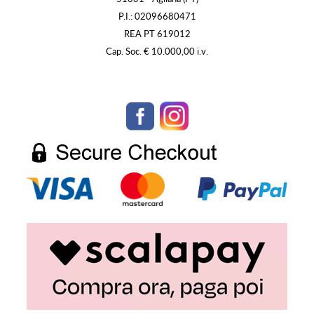
P.I.: 02096680471
REA PT 619012
Cap. Soc. € 10.000,00 i.v.