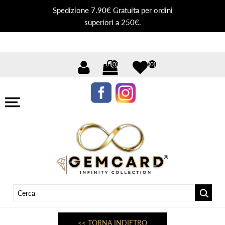
Spedizione 7.90€ Gratuita per ordini
superiori a 250€.
(0)
(0)
<< TORNA INDIETRO