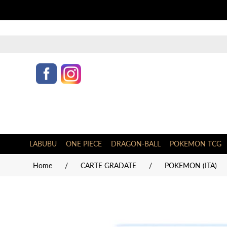
LABUBU
ONE PIECE
DRAGON-BALL
POKEMON TCG
Home
/
CARTE GRADATE
/
POKEMON (ITA)