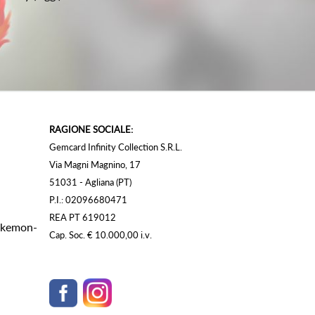
RAGIONE SOCIALE:
Gemcard Infinity Collection S.R.L.
Via Magni Magnino, 17
51031 - Agliana (PT)
P.I.: 02096680471
REA PT 619012
Pokemon-
Cap. Soc. € 10.000,00 i.v.