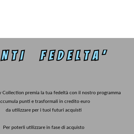
y Collection premia la tua fedeltà con il nostro programma
ccumula punti e trasformali in credito euro
da utilizzare per i tuoi futuri acquisti
Per poterli utilizzare in fase di acquisto