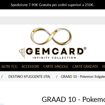
Spedizione 7.90€ Gratuita per ordini superiori a 250€.
ALTRI TCG
ACCESSORI
CARTE SINGOLE
CARTE GRADATE
E
/
DESTINO SFUGGENTE (ITA)
/
GRAAD 10 - Pokemon Solgaleo
GRAAD 10 - Pokemo