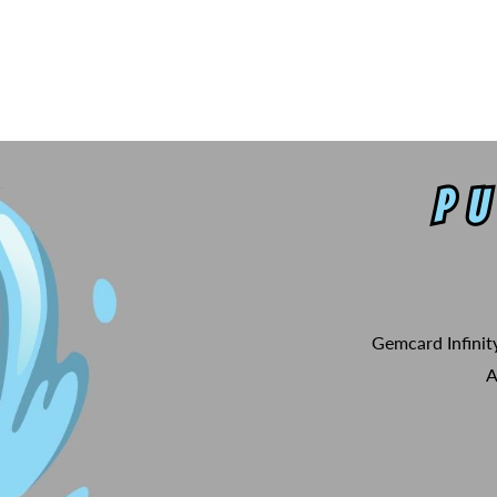
Gemcard Infinit
A