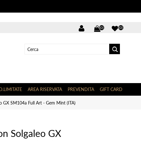
(0)
(0)
D.LIMITATE
AREA RISERVATA
PREVENDITA
GIFT CARD
 GX SM104a Full Art - Gem Mint (ITA)
n Solgaleo GX