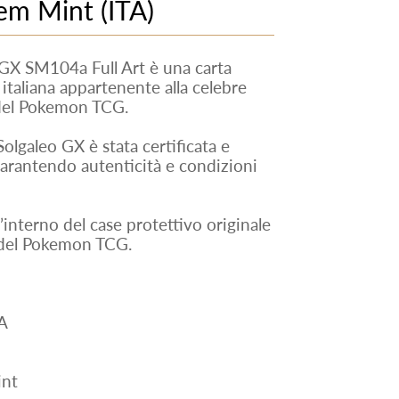
em Mint (ITA)
X SM104a Full Art è una carta
italiana appartenente alla celebre
del Pokemon TCG.
olgaleo GX è stata certificata e
rantendo autenticità e condizioni
ll’interno del case protettivo originale
 del Pokemon TCG.
A
nt