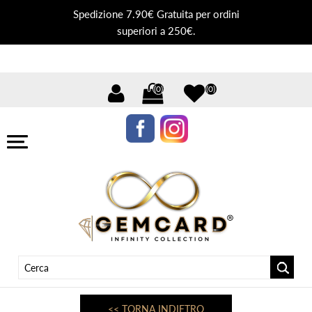
Spedizione 7.90€ Gratuita per ordini
superiori a 250€.
(0)
(0)
<< TORNA INDIETRO