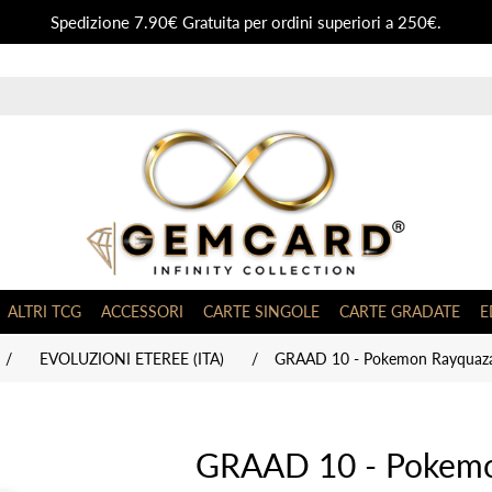
Spedizione 7.90€ Gratuita per ordini superiori a 250€.
ALTRI TCG
ACCESSORI
CARTE SINGOLE
CARTE GRADATE
E
/
EVOLUZIONI ETEREE (ITA)
/
GRAAD 10 - Pokemon Rayquaza 
GRAAD 10 - Pokem