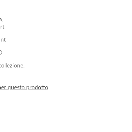
A
rt
nt
D
ollezione.
 per questo prodotto