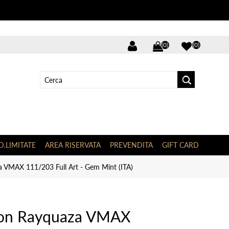
(0)
(0)
D.LIMITATE
AREA RISERVATA
PREVENDITA
GIFT CARD
VMAX 111/203 Full Art - Gem Mint (ITA)
on Rayquaza VMAX