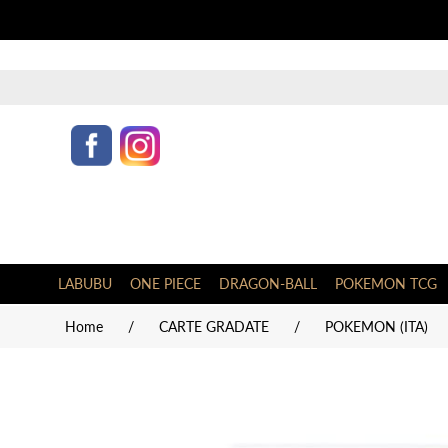
LABUBU
ONE PIECE
DRAGON-BALL
POKEMON TCG
Home
/
CARTE GRADATE
/
POKEMON (ITA)