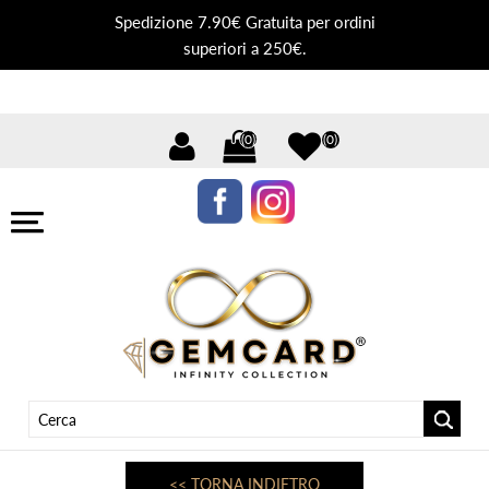
Spedizione 7.90€ Gratuita per ordini
superiori a 250€.
(0)
(0)
<< TORNA INDIETRO