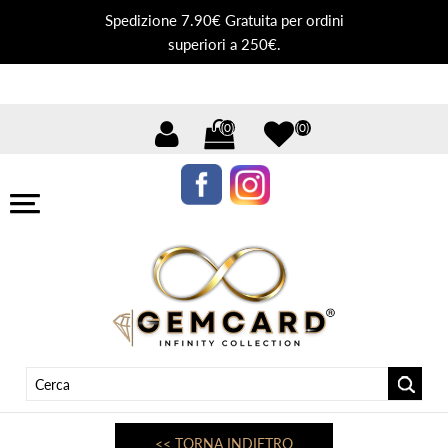
Spedizione 7.90€ Gratuita per ordini
superiori a 250€.
(0)
(0)
<< TORNA INDIETRO