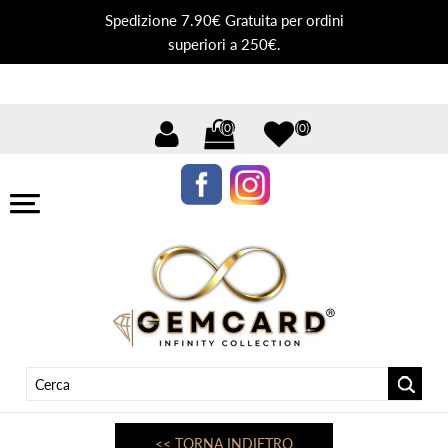
Spedizione 7.90€ Gratuita per ordini
superiori a 250€.
(0)
(0)
<< TORNA INDIETRO