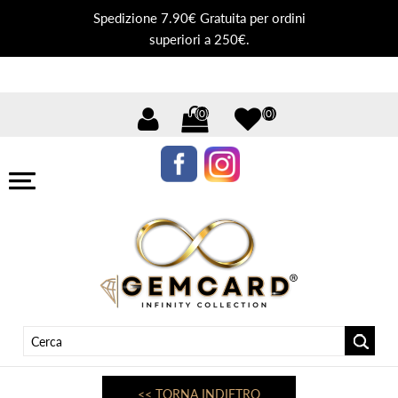
Spedizione 7.90€ Gratuita per ordini
superiori a 250€.
(0)
(0)
<< TORNA INDIETRO