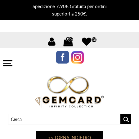
Spedizione 7.90€ Gratuita per ordini
superiori a 250€.
(0)
(0)
<< TORNA INDIETRO