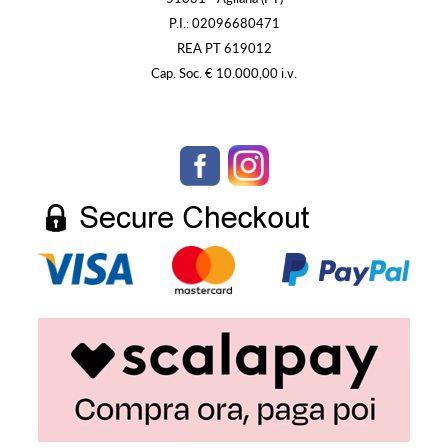
P.I.: 02096680471
REA PT 619012
Cap. Soc. € 10.000,00 i.v.