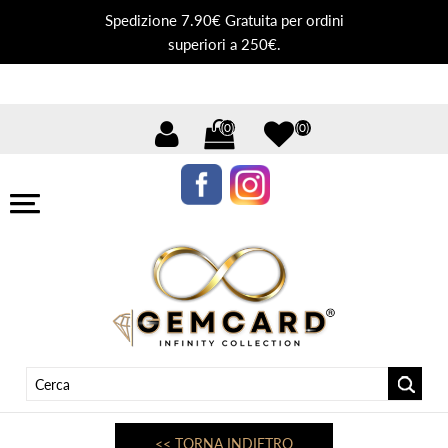
Spedizione 7.90€ Gratuita per ordini
superiori a 250€.
(0)
(0)
<< TORNA INDIETRO