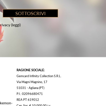
privacy
(leggi)
RAGIONE SOCIALE:
Gemcard Infinity Collection S.R.L.
Via Magni Magnino, 17
51031 - Agliana (PT)
P.I.: 02096680471
REA PT 619012
Pokemon-
Cap. Soc. € 10.000,00 i.v.