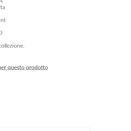
A
ta
nt
D
ollezione.
 per questo prodotto