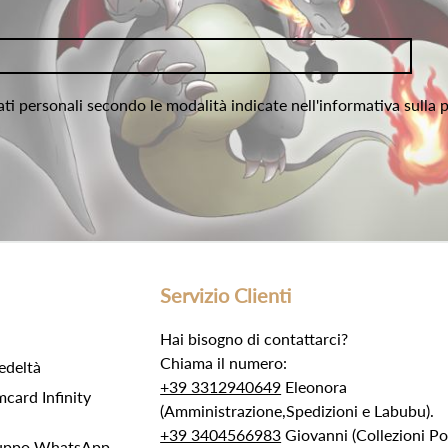
ati personali secondo le modalità indicate nell'informativa sulla 
Servizio Clienti
Hai bisogno di contattarci?
Chiama il numero:
edeltà
+39 3312940649
Eleonora
ard Infinity
(Amministrazione,Spedizioni e Labubu).
+39 3404566983
Giovanni (Collezioni 
Gruppo WhatsApp