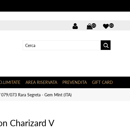
(0)
(0)
D.LIMITATE
AREA RISERVATA
PREVENDITA
GIFT CARD
079/073 Rara Segreta - Gem Mint (ITA)
n Charizard V