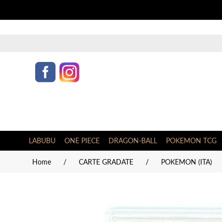
LABUBU
ONE PIECE
DRAGON-BALL
POKEMON TCG
Home
/
CARTE GRADATE
/
POKEMON (ITA)