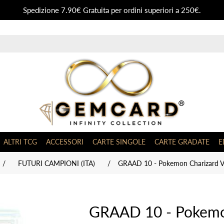
Spedizione 7.90€ Gratuita per ordini superiori a 250€.
ALTRI TCG
ACCESSORI
CARTE SINGOLE
CARTE GRADATE
E
/
FUTURI CAMPIONI (ITA)
/
GRAAD 10 - Pokemon Charizard V 
GRAAD 10 - Pokemo