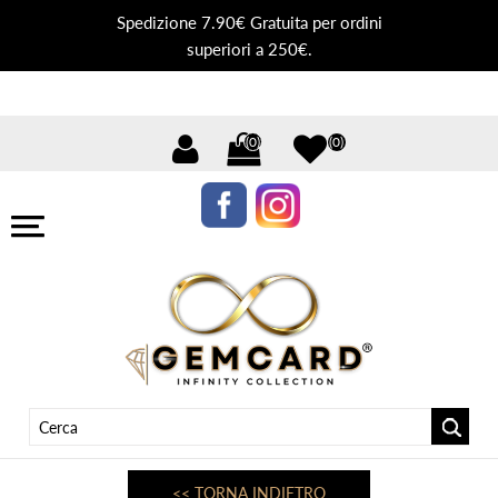
Spedizione 7.90€ Gratuita per ordini
superiori a 250€.
(0)
(0)
<< TORNA INDIETRO