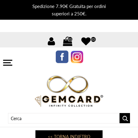
Spedizione 7.90€ Gratuita per ordini
superiori a 250€.
(0)
(0)
<< TORNA INDIETRO