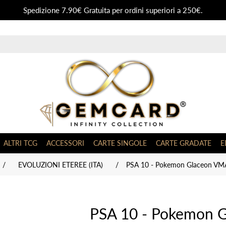
Spedizione 7.90€ Gratuita per ordini superiori a 250€.
ALTRI TCG
ACCESSORI
CARTE SINGOLE
CARTE GRADATE
E
/
EVOLUZIONI ETEREE (ITA)
/
PSA 10 - Pokemon Glaceon VMA
PSA 10 - Pokemon 