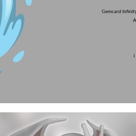
Gemcard Infinit
A
i