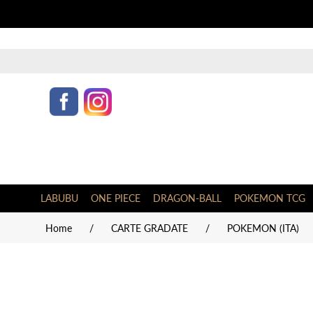
LABUBU
ONE PIECE
DRAGON-BALL
POKEMON TCG
Home
/
CARTE GRADATE
/
POKEMON (ITA)