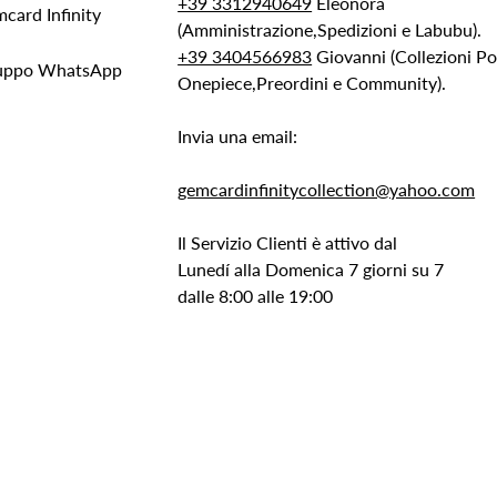
+39 3312940649
Eleonora
ard Infinity
(Amministrazione,Spedizioni e Labubu).
+39 3404566983
Giovanni (Collezioni 
Gruppo WhatsApp
Onepiece,Preordini e Community).
Invia una email:
gemcardinfinitycollection@yahoo.com
Il Servizio Clienti è attivo dal
Lunedí alla Domenica 7 giorni su 7
dalle 8:00 alle 19:00