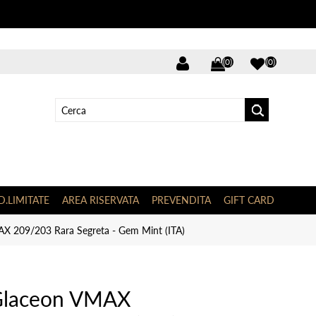
(0)
(0)
D.LIMITATE
AREA RISERVATA
PREVENDITA
GIFT CARD
X 209/203 Rara Segreta - Gem Mint (ITA)
Glaceon VMAX