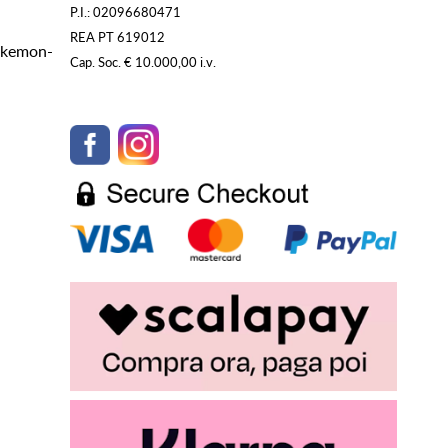
P.I.: 02096680471
REA PT 619012
Pokemon-
Cap. Soc. € 10.000,00 i.v.