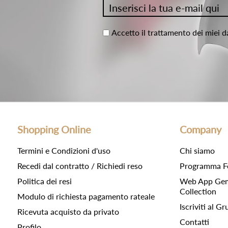
Accetto il trattamento dei miei d
Shopping Online
Company
Termini e Condizioni d'uso
Chi siamo
Recedi dal contratto / Richiedi reso
Programma F
Politica dei resi
Web App Gemc
Collection
Modulo di richiesta pagamento rateale
Iscriviti al 
Ricevuta acquisto da privato
Contatti
Profilo