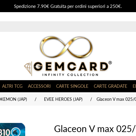
Spedizione 7.90€ Gratuita per ordini superiori a 250€.
ALTRI TCG
ACCESSORI
CARTE SINGOLE
CARTE GRADATE
E
OKEMON (JAP)
/
EVEE HEROES (JAP)
/
Glaceon V max 025/0
Glaceon V max 025/