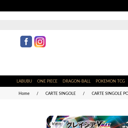
LABUBU
ONE PIECE
DRAGON-BALL
POKEMON TCG
Home
/
CARTE SINGOLE
/
CARTE SINGOLE P