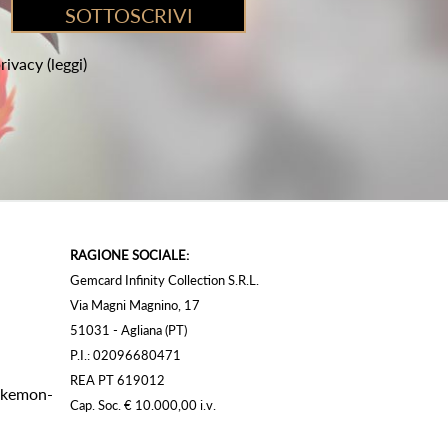
privacy
(leggi)
RAGIONE SOCIALE:
Gemcard Infinity Collection S.R.L.
Via Magni Magnino, 17
51031 - Agliana (PT)
P.I.: 02096680471
REA PT 619012
Pokemon-
Cap. Soc. € 10.000,00 i.v.