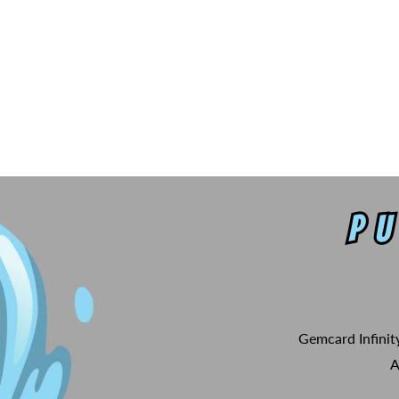
Gemcard Infinit
A