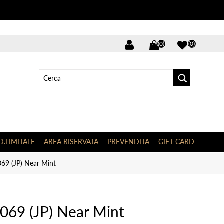
(0)
(0)
D.LIMITATE
AREA RISERVATA
PREVENDITA
GIFT CARD
69 (JP) Near Mint
069 (JP) Near Mint