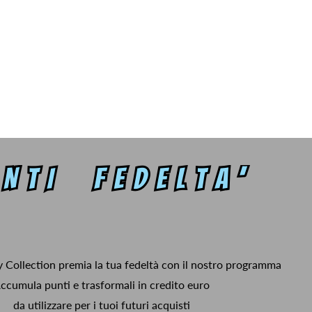
y Collection premia la tua fedeltà con il nostro programma
ccumula punti e trasformali in credito euro
da utilizzare per i tuoi futuri acquisti