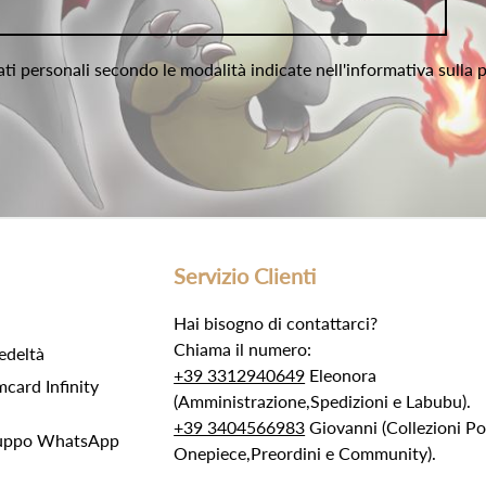
ati personali secondo le modalità indicate nell'informativa sulla 
Servizio Clienti
Hai bisogno di contattarci?
Chiama il numero:
edeltà
+39 3312940649
Eleonora
ard Infinity
(Amministrazione,Spedizioni e Labubu).
+39 3404566983
Giovanni (Collezioni 
Gruppo WhatsApp
Onepiece,Preordini e Community).