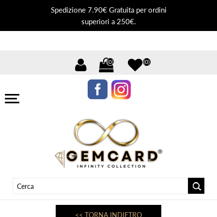
Spedizione 7.90€ Gratuita per ordini
superiori a 250€.
(0)
(0)
<< TORNA INDIETRO