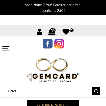
Spedizione 7.90€ Gratuita per ordini
superiori a 250€.
(0)
(0)
<< TORNA INDIETRO