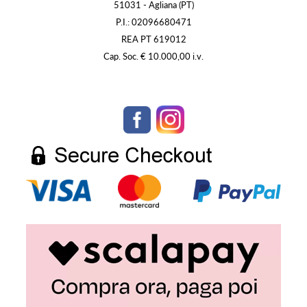
51031 - Agliana (PT)
P.I.: 02096680471
REA PT 619012
Cap. Soc. € 10.000,00 i.v.