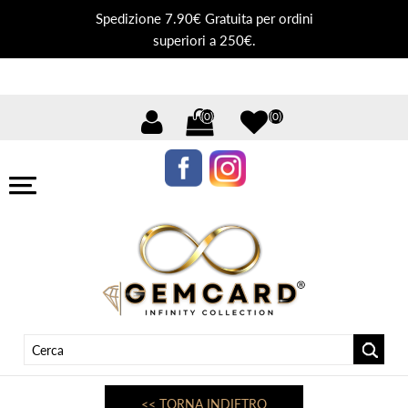
Spedizione 7.90€ Gratuita per ordini
superiori a 250€.
(0)
(0)
<< TORNA INDIETRO