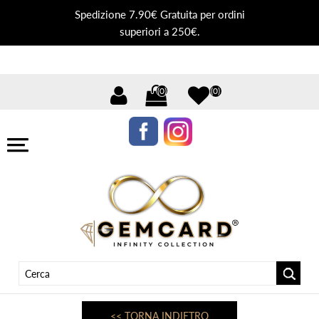
Spedizione 7.90€ Gratuita per ordini
superiori a 250€.
(0)
(0)
<< TORNA INDIETRO