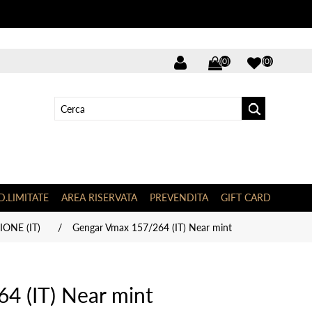
(0)
(0)
D.LIMITATE
AREA RISERVATA
PREVENDITA
GIFT CARD
ONE (IT)
/
Gengar Vmax 157/264 (IT) Near mint
4 (IT) Near mint