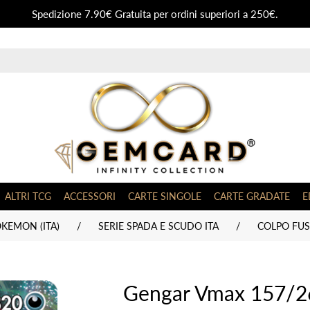
Spedizione 7.90€ Gratuita per ordini superiori a 250€.
ALTRI TCG
ACCESSORI
CARTE SINGOLE
CARTE GRADATE
E
KEMON (ITA)
/
SERIE SPADA E SCUDO ITA
/
COLPO FUSI
Gengar Vmax 157/26