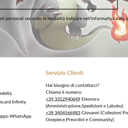
ati personali secondo le modalità indicate nell'informativa sulla 
Servizio Clienti
Hai bisogno di contattarci?
Chiama il numero:
edeltà
+39 3312940649
Eleonora
ard Infinity
(Amministrazione,Spedizioni e Labubu).
+39 3404566983
Giovanni (Collezioni 
Gruppo WhatsApp
Onepiece,Preordini e Community).