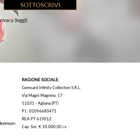
privacy
(leggi)
RAGIONE SOCIALE:
Gemcard Infinity Collection S.R.L.
Via Magni Magnino, 17
51031 - Agliana (PT)
P.I.: 02096680471
REA PT 619012
Pokemon-
Cap. Soc. € 10.000,00 i.v.