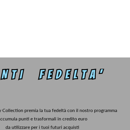
y Collection premia la tua fedeltà con il nostro programma
ccumula punti e trasformali in credito euro
da utilizzare per i tuoi futuri acquisti