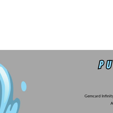
Gemcard Infinit
A