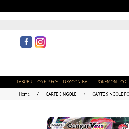
LABUBU
ONE PIECE
DRAGON-BALL
POKEMON TCG
Home
/
CARTE SINGOLE
/
CARTE SINGOLE PO