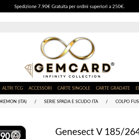
Spedizione 7.90€ Gratuita per ordini superiori a 250€.
ALTRI TCG
ACCESSORI
CARTE SINGOLE
CARTE GRADATE
E
KEMON (ITA)
/
SERIE SPADA E SCUDO ITA
/
COLPO FUSI
Genesect V 185/264 