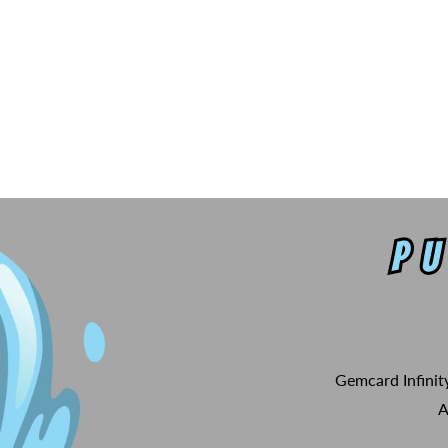
Gemcard Infinit
A