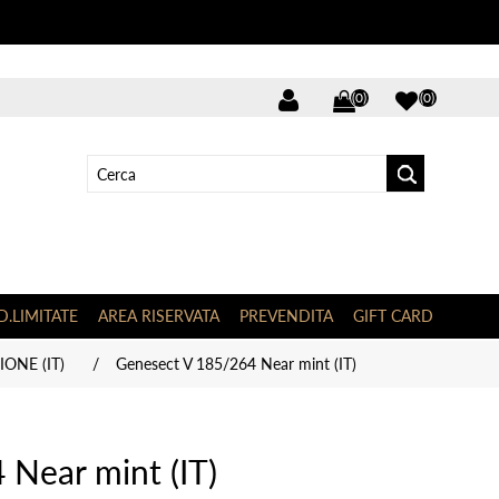
(0)
(0)
D.LIMITATE
AREA RISERVATA
PREVENDITA
GIFT CARD
ONE (IT)
/
Genesect V 185/264 Near mint (IT)
Near mint (IT)