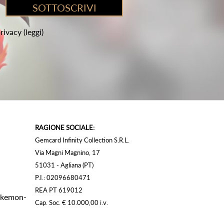
privacy
(leggi)
RAGIONE SOCIALE:
Gemcard Infinity Collection S.R.L.
Via Magni Magnino, 17
51031 - Agliana (PT)
P.I.: 02096680471
REA PT 619012
Pokemon-
Cap. Soc. € 10.000,00 i.v.