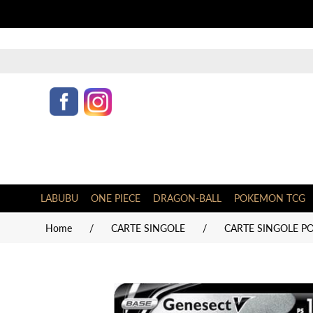
LABUBU
ONE PIECE
DRAGON-BALL
POKEMON TCG
Home
/
CARTE SINGOLE
/
CARTE SINGOLE PO