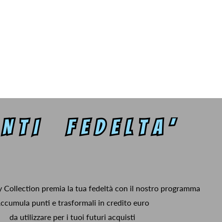
y Collection premia la tua fedeltà con il nostro programma
ccumula punti e trasformali in credito euro
da utilizzare per i tuoi futuri acquisti