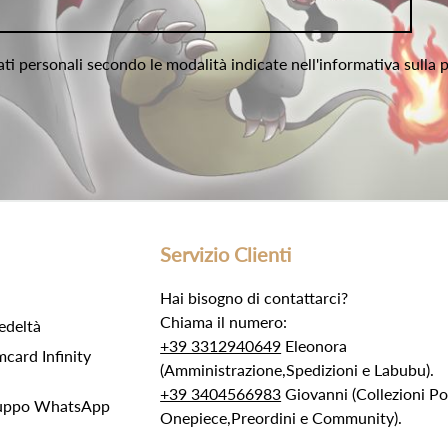
ati personali secondo le modalità indicate nell'informativa sulla 
Servizio Clienti
Hai bisogno di contattarci?
Chiama il numero:
edeltà
+39 3312940649
Eleonora
ard Infinity
(Amministrazione,Spedizioni e Labubu).
+39 3404566983
Giovanni (Collezioni 
Gruppo WhatsApp
Onepiece,Preordini e Community).