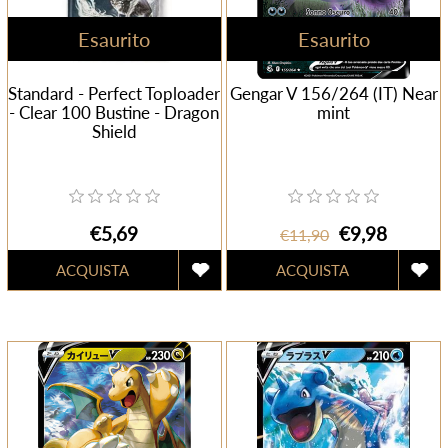
Esaurito
Esaurito
Standard - Perfect Toploader
Gengar V 156/264 (IT) Near
- Clear 100 Bustine - Dragon
mint
Shield
€5,69
€9,98
€11,90