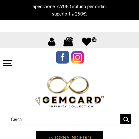
Spedizione 7.90€ Gratuita per ordini
superiori a 250€.
(0)
(0)
<< TORNA INDIETRO