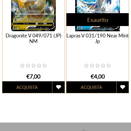
Esaurito
Dragonite V 049/071 (JP)
Lapras V 031/190 Near Mint
NM
Jp
€7,00
€4,00