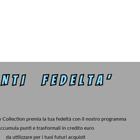
y Collection premia la tua fedeltà con il nostro programma
ccumula punti e trasformali in credito euro
da utilizzare per i tuoi futuri acquisti