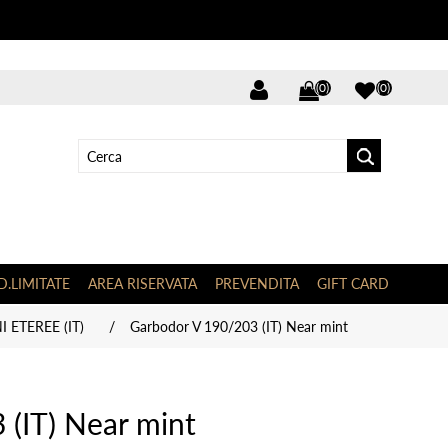
(0)
(0)
D.LIMITATE
AREA RISERVATA
PREVENDITA
GIFT CARD
 ETEREE (IT)
/
Garbodor V 190/203 (IT) Near mint
(IT) Near mint