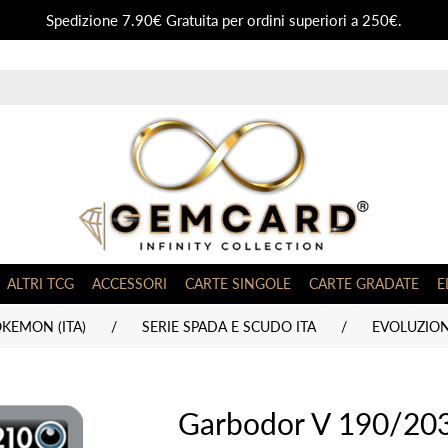
Spedizione 7.90€ Gratuita per ordini superiori a 250€.
ALTRI TCG
ACCESSORI
CARTE SINGOLE
CARTE GRADATE
E
KEMON (ITA)
/
SERIE SPADA E SCUDO ITA
/
EVOLUZIONI
Garbodor V 190/203 