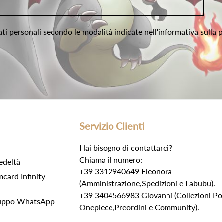
ati personali secondo le modalità indicate nell'informativa sulla 
Servizio Clienti
Hai bisogno di contattarci?
Chiama il numero:
edeltà
+39 3312940649
Eleonora
ard Infinity
(Amministrazione,Spedizioni e Labubu).
+39 3404566983
Giovanni (Collezioni 
Gruppo WhatsApp
Onepiece,Preordini e Community).