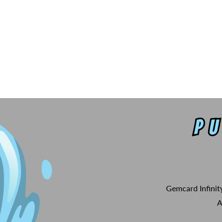
Gemcard Infinit
A