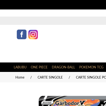
LABUBU
ONE PIECE
DRAGON-BALL
POKEMON TCG
Home
/
CARTE SINGOLE
/
CARTE SINGOLE PO