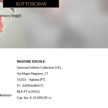
privacy
(leggi)
RAGIONE SOCIALE:
Gemcard Infinity Collection S.R.L.
Via Magni Magnino, 17
51031 - Agliana (PT)
P.I.: 02096680471
REA PT 619012
Pokemon-
Cap. Soc. € 10.000,00 i.v.