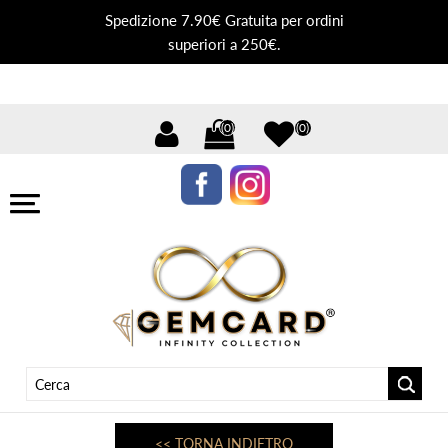
Spedizione 7.90€ Gratuita per ordini
superiori a 250€.
(0)
(0)
<< TORNA INDIETRO