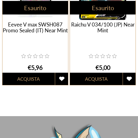
Esaurito
Esaurito
Eevee V max SWSH087
Raichu V 034/100 (JP) Near
Promo Sealed (IT) Near Mint
Mint
€5,96
€5,00