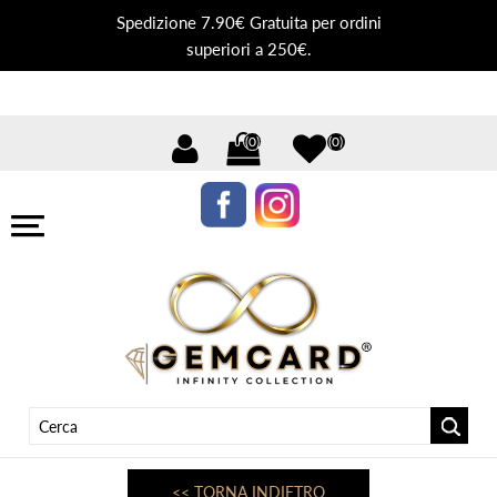
Spedizione 7.90€ Gratuita per ordini
superiori a 250€.
(0)
(0)
<< TORNA INDIETRO