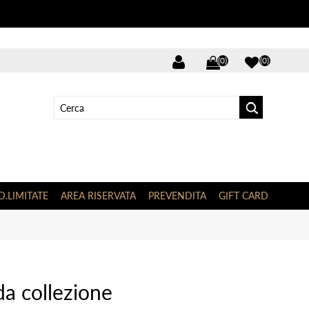
(0)
(0)
D.LIMITATE
AREA RISERVATA
PREVENDITA
GIFT CARD
da collezione