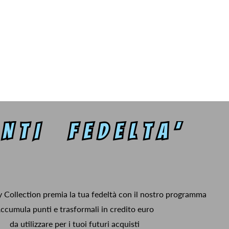
y Collection premia la tua fedeltà con il nostro programma
ccumula punti e trasformali in credito euro
da utilizzare per i tuoi futuri acquisti