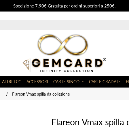
Spedizione 7.90€ Gratuita per ordini superiori a 250€.
ALTRI TCG
ACCESSORI
CARTE SINGOLE
CARTE GRADATE
E
/
Flareon Vmax spilla da collezione
Flareon Vmax spilla 