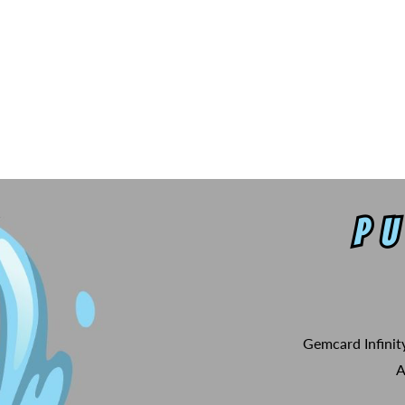
Gemcard Infinit
A