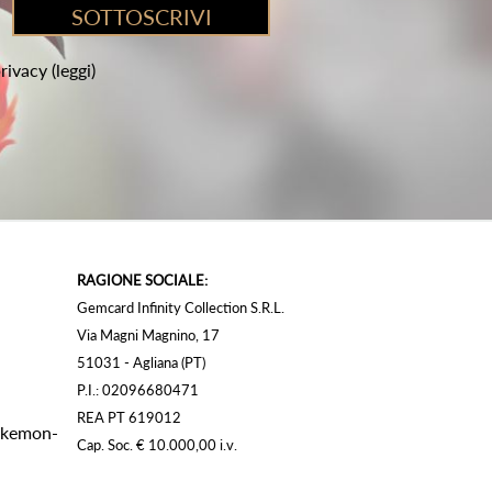
privacy
(leggi)
RAGIONE SOCIALE:
Gemcard Infinity Collection S.R.L.
Via Magni Magnino, 17
51031 - Agliana (PT)
P.I.: 02096680471
REA PT 619012
Pokemon-
Cap. Soc. € 10.000,00 i.v.