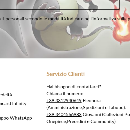
ati personali secondo le modalità indicate nell'informativa sulla 
Servizio Clienti
Hai bisogno di contattarci?
Chiama il numero:
edeltà
+39 3312940649
Eleonora
ard Infinity
(Amministrazione,Spedizioni e Labubu).
+39 3404566983
Giovanni (Collezioni 
Gruppo WhatsApp
Onepiece,Preordini e Community).