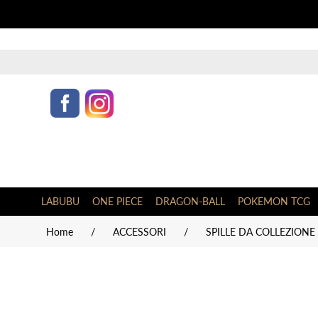
LABUBU
ONE PIECE
DRAGON-BALL
POKEMON TCG
Home
/
ACCESSORI
/
SPILLE DA COLLEZIONE