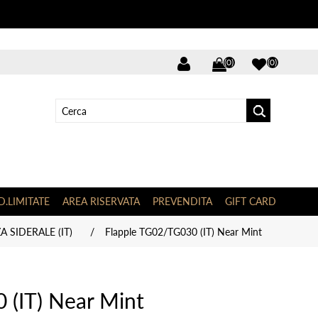
(0)
(0)
D.LIMITATE
AREA RISERVATA
PREVENDITA
GIFT CARD
 SIDERALE (IT)
/
Flapple TG02/TG030 (IT) Near Mint
 (IT) Near Mint