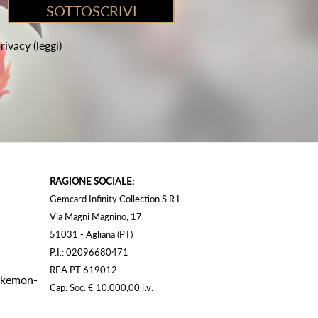
privacy
(leggi)
RAGIONE SOCIALE:
Gemcard Infinity Collection S.R.L.
Via Magni Magnino, 17
51031 - Agliana (PT)
P.I.: 02096680471
REA PT 619012
Pokemon-
Cap. Soc. € 10.000,00 i.v.