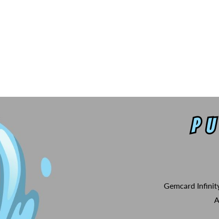
Gemcard Infinit
A