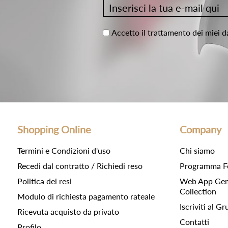
Accetto il trattamento dei miei d
Shopping Online
Company
Termini e Condizioni d'uso
Chi siamo
Recedi dal contratto / Richiedi reso
Programma F
Politica dei resi
Web App Gemc
Collection
Modulo di richiesta pagamento rateale
Iscriviti al 
Ricevuta acquisto da privato
Contatti
Profilo