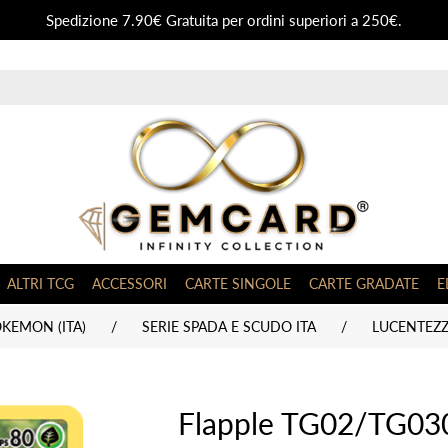
Spedizione 7.90€ Gratuita per ordini superiori a 250€.
ALTRI TCG
ACCESSORI
CARTE SINGOLE
CARTE GRADATE
E
KEMON (ITA)
/
SERIE SPADA E SCUDO ITA
/
LUCENTEZZA
Flapple TG02/TG030