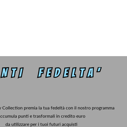
y Collection premia la tua fedeltà con il nostro programma
ccumula punti e trasformali in credito euro
da utilizzare per i tuoi futuri acquisti