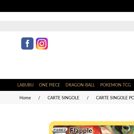
LABUBU
ONE PIECE
DRAGON-BALL
POKEMON TCG
Home
/
CARTE SINGOLE
/
CARTE SINGOLE PO