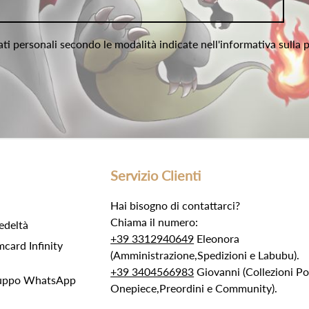
ati personali secondo le modalità indicate nell'informativa sulla 
Servizio Clienti
Hai bisogno di contattarci?
Chiama il numero:
edeltà
+39 3312940649
Eleonora
ard Infinity
(Amministrazione,Spedizioni e Labubu).
+39 3404566983
Giovanni (Collezioni 
Gruppo WhatsApp
Onepiece,Preordini e Community).