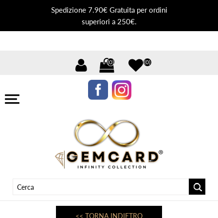
Spedizione 7.90€ Gratuita per ordini
superiori a 250€.
(0)
(0)
<< TORNA INDIETRO