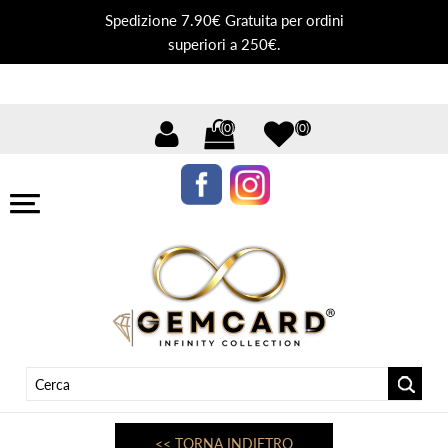
Spedizione 7.90€ Gratuita per ordini
superiori a 250€.
(0)
(0)
<< TORNA INDIETRO