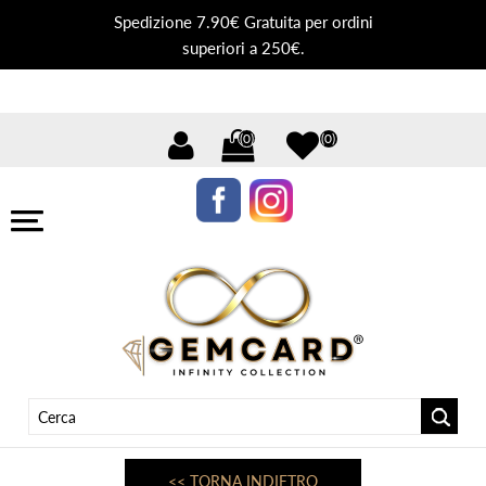
Spedizione 7.90€ Gratuita per ordini
superiori a 250€.
(0)
(0)
<< TORNA INDIETRO