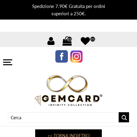
Spedizione 7.90€ Gratuita per ordini
superiori a 250€.
(0)
(0)
<< TORNA INDIETRO