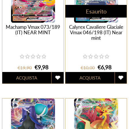
Esaurito
Machamp Vmax 073/189
Calyrex Cavaliere Glaciale
(IT) NEAR MINT
Vmax 046/198 (IT) Near
mint
€9,98
€6,98
€19,90
€10,00