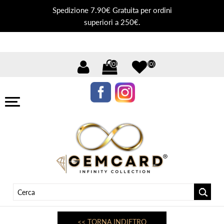
Spedizione 7.90€ Gratuita per ordini
superiori a 250€.
(0)
(0)
<< TORNA INDIETRO