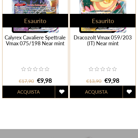
Esaurito
Esaurito
Calyrex Cavaliere Spettrale
Dracozolt Vmax 059/203
Vmax 075/198 Near mint
(IT) Near mint
€9,98
€9,98
€17,90
€13,90