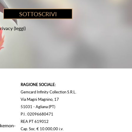
privacy
(leggi)
RAGIONE SOCIALE:
Gemcard Infinity Collection S.R.L.
Via Magni Magnino, 17
51031 - Agliana (PT)
P.I.: 02096680471
REA PT 619012
Pokemon-
Cap. Soc. € 10.000,00 i.v.