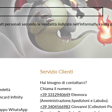
ati personali secondo le modalità indicate nell'informativa sulla 
Servizio Clienti
Hai bisogno di contattarci?
Chiama il numero:
edeltà
+39 3312940649
Eleonora
ard Infinity
(Amministrazione,Spedizioni e Labubu).
+39 3404566983
Giovanni (Collezioni 
Gruppo WhatsApp