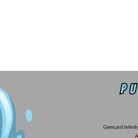
Gemcard Infinit
A