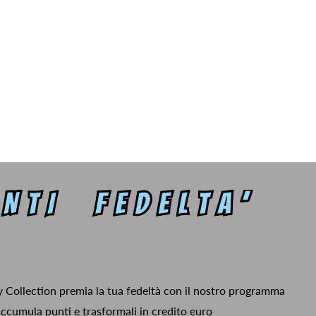
y Collection premia la tua fedeltà con il nostro programma
ccumula punti e trasformali in credito euro