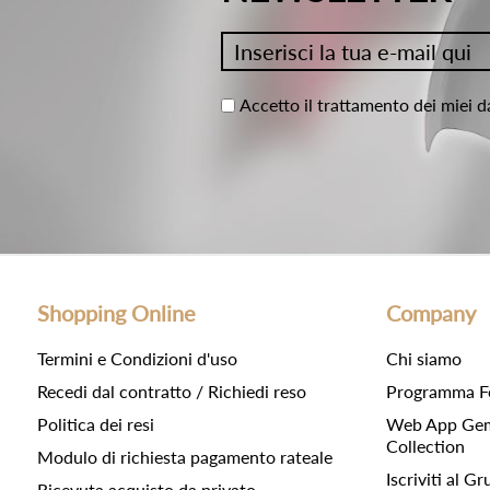
Accetto il trattamento dei miei d
Shopping Online
Company
Termini e Condizioni d'uso
Chi siamo
Recedi dal contratto / Richiedi reso
Programma F
Politica dei resi
Web App Gemc
Collection
Modulo di richiesta pagamento rateale
Iscriviti al 
Ricevuta acquisto da privato