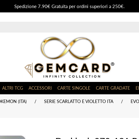
Spedizione 7.90€ Gratuita per ordini superiori a 250€.
ALTRI TCG
ACCESSORI
CARTE SINGOLE
CARTE GRADATE
E
KEMON (ITA)
/
SERIE SCARLATTO E VIOLETTO ITA
/
EVO