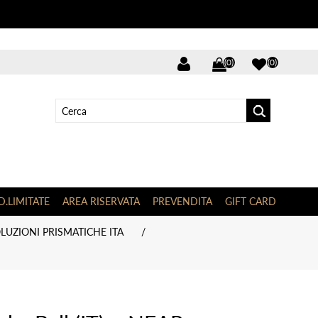
(0)
(0)
D.LIMITATE
AREA RISERVATA
PREVENDITA
GIFT CARD
LUZIONI PRISMATICHE ITA
/