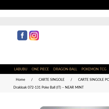
LABUBU
ONE PIECE
DRAGON-BALL
POKEMON TCG
Home
/
CARTE SINGOLE
/
CARTE SINGOLE PO
Drakloak 072-131 Poke Ball (IT) – NEAR MINT