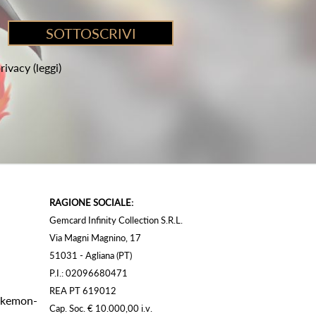
privacy
(leggi)
RAGIONE SOCIALE:
Gemcard Infinity Collection S.R.L.
Via Magni Magnino, 17
51031 - Agliana (PT)
P.I.: 02096680471
REA PT 619012
Pokemon-
Cap. Soc. € 10.000,00 i.v.