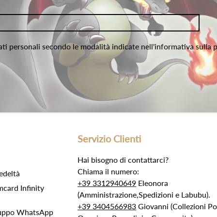
ati personali secondo le modalità indicate nell'informativa sulla 
Servizio Clienti
Hai bisogno di contattarci?
Chiama il numero:
edeltà
+39 3312940649
Eleonora
ard Infinity
(Amministrazione,Spedizioni e Labubu).
+39 3404566983
Giovanni (Collezioni 
Gruppo WhatsApp