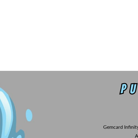
Gemcard Infinit
A