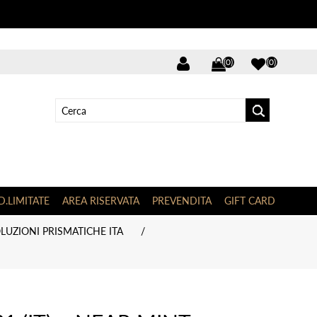
(0)
(0)
D.LIMITATE
AREA RISERVATA
PREVENDITA
GIFT CARD
LUZIONI PRISMATICHE ITA
/