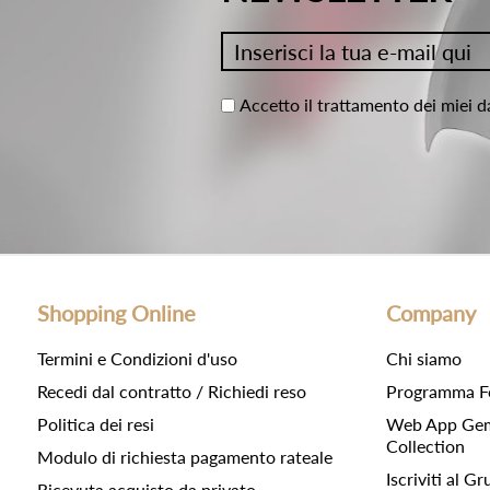
Accetto il trattamento dei miei d
Shopping Online
Company
Termini e Condizioni d'uso
Chi siamo
Recedi dal contratto / Richiedi reso
Programma F
Politica dei resi
Web App Gemc
Collection
Modulo di richiesta pagamento rateale
Iscriviti al 
Ricevuta acquisto da privato