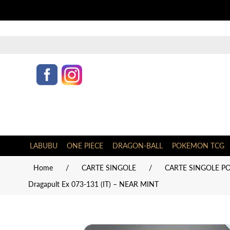
LABUBU
ONE PIECE
DRAGON-BALL
POKEMON TCG
Home
/
CARTE SINGOLE
/
CARTE SINGOLE PO
Dragapult Ex 073-131 (IT) – NEAR MINT