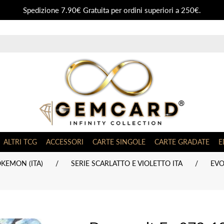
Spedizione 7.90€ Gratuita per ordini superiori a 250€.
ALTRI TCG
ACCESSORI
CARTE SINGOLE
CARTE GRADATE
E
KEMON (ITA)
/
SERIE SCARLATTO E VIOLETTO ITA
/
EVO