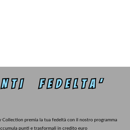
y Collection premia la tua fedeltà con il nostro programma
ccumula punti e trasformali in credito euro