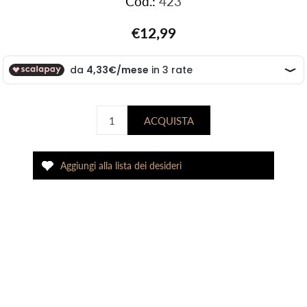
Cod.:
423
€12,99