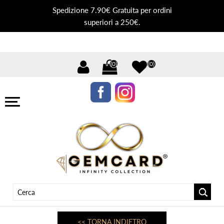
Spedizione 7.90€ Gratuita per ordini
superiori a 250€.
(0)
(0)
<< TORNA INDIETRO