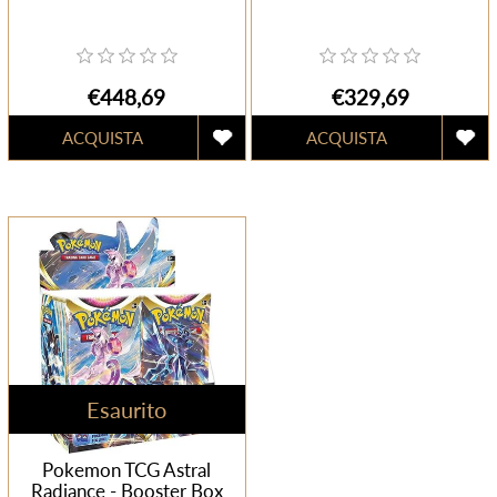
€448,69
€329,69
Esaurito
Pokemon TCG Astral
Radiance - Booster Box