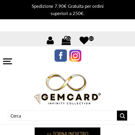
Spedizione 7.90€ Gratuita per ordini
superiori a 250€.
(0)
(0)
<< TORNA INDIETRO