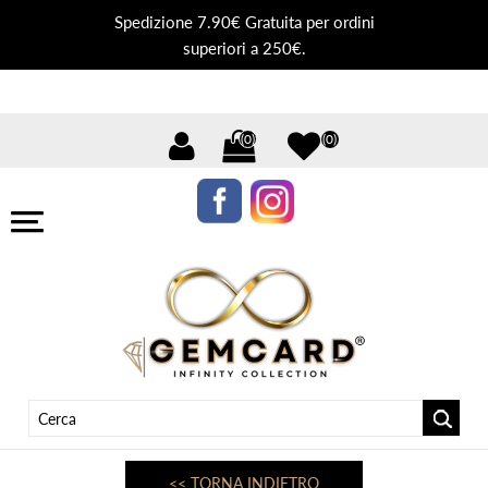
Spedizione 7.90€ Gratuita per ordini
superiori a 250€.
(0)
(0)
<< TORNA INDIETRO