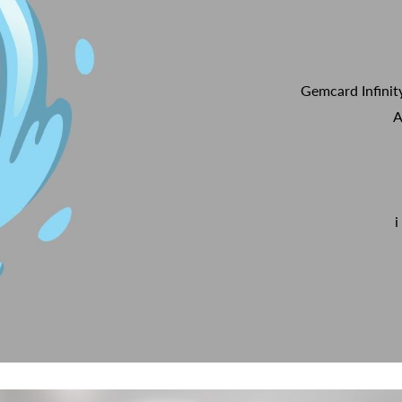
Gemcard Infinit
A
i