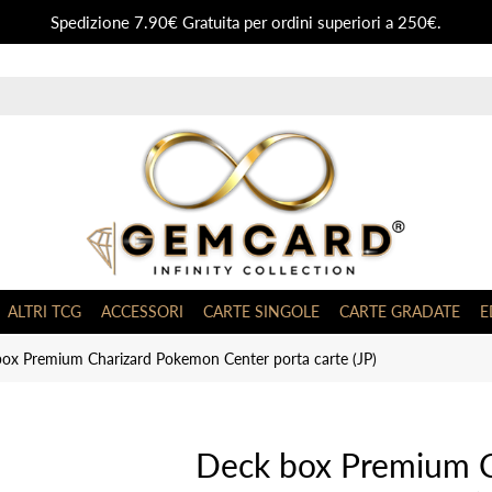
Spedizione 7.90€ Gratuita per ordini superiori a 250€.
ALTRI TCG
ACCESSORI
CARTE SINGOLE
CARTE GRADATE
E
ox Premium Charizard Pokemon Center porta carte (JP)
Deck box Premium 