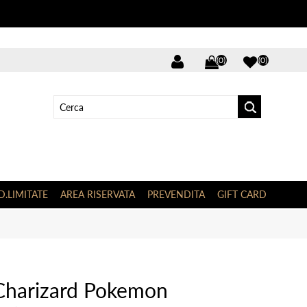
(0)
(0)
D.LIMITATE
AREA RISERVATA
PREVENDITA
GIFT CARD
Charizard Pokemon