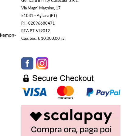
Gemcard Infinity Collection S.R.L.
Via Magni Magnino, 17
51031 - Agliana (PT)
P.I.: 02096680471
REA PT 619012
Pokemon-
Cap. Soc. € 10.000,00 i.v.