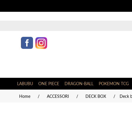
LABUBU
ONE PIECE
DRAGON-BALL
POKEMON TCG
Home
/
ACCESSORI
/
DECK BOX
/
Deck b