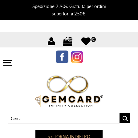
Spedizione 7.90€ Gratuita per ordini
superiori a 250€.
(0)
(0)
<< TORNA INDIETRO