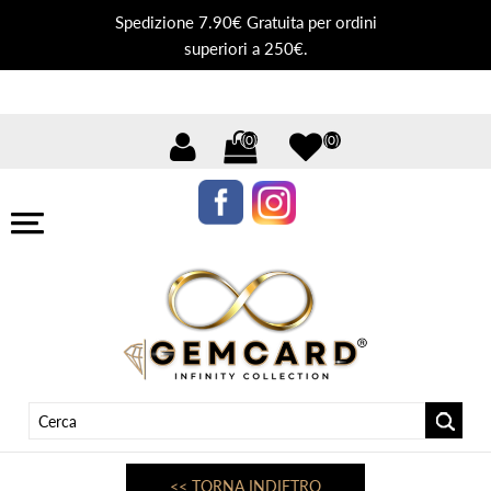
Spedizione 7.90€ Gratuita per ordini
superiori a 250€.
(0)
(0)
<< TORNA INDIETRO