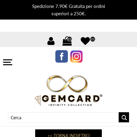
Spedizione 7.90€ Gratuita per ordini
superiori a 250€.
(0)
(0)
<< TORNA INDIETRO