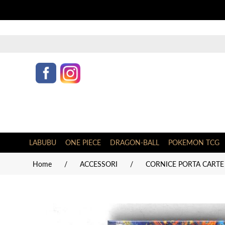
LABUBU
ONE PIECE
DRAGON-BALL
POKEMON TCG
Home
/
ACCESSORI
/
CORNICE PORTA CARTE