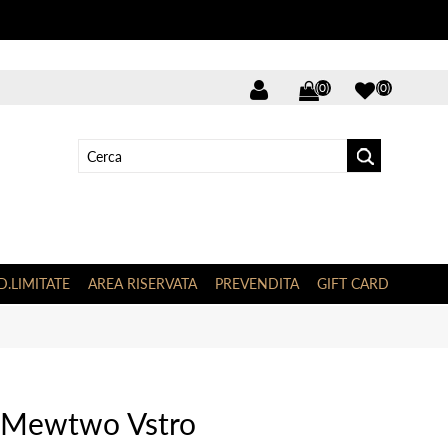
(0)
(0)
D.LIMITATE
AREA RISERVATA
PREVENDITA
GIFT CARD
e Mewtwo Vstro