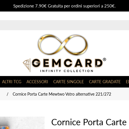
Spedizione 7.90€ Gratuita per ordini superiori a 250€.
ALTRI TCG
ACCESSORI
CARTE SINGOLE
CARTE GRADATE
E
/
Cornice Porta Carte Mewtwo Vstro alternative 221/272
Cornice Porta Cart