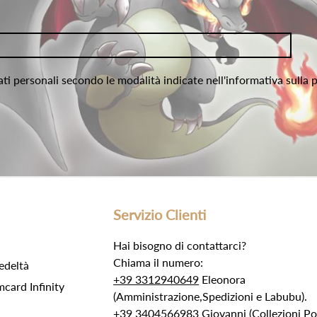
ati personali secondo le modalità indicate nell'informativa sulla 
Servizio Clienti
Hai bisogno di contattarci?
Chiama il numero:
edeltà
+39 3312940649
Eleonora
ard Infinity
(Amministrazione,Spedizioni e Labubu).
+39 3404566983
Giovanni (Collezioni 