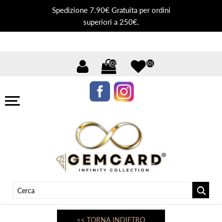
Spedizione 7.90€ Gratuita per ordini
superiori a 250€.
(0)
(0)
<< TORNA INDIETRO