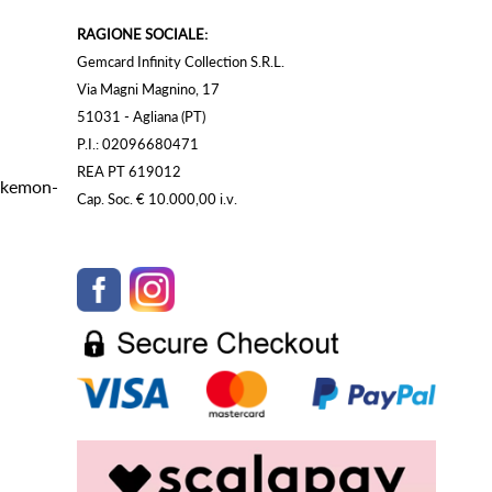
RAGIONE SOCIALE:
Gemcard Infinity Collection S.R.L.
Via Magni Magnino, 17
51031 - Agliana (PT)
P.I.: 02096680471
REA PT 619012
Pokemon-
Cap. Soc. € 10.000,00 i.v.