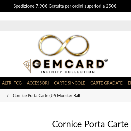
Spedizione 7.90€ Gratuita per ordini superiori a 250€.
ALTRI TCG
ACCESSORI
CARTE SINGOLE
CARTE GRADATE
E
/
Cornice Porta Carte (JP) Monster Ball
Cornice Porta Carte 