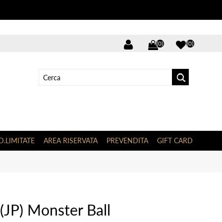
(0)
(0)
D.LIMITATE
AREA RISERVATA
PREVENDITA
GIFT CARD
(JP) Monster Ball