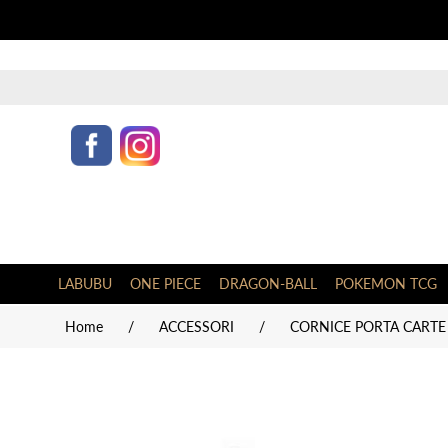
LABUBU
ONE PIECE
DRAGON-BALL
POKEMON TCG
Home
/
ACCESSORI
/
CORNICE PORTA CARTE