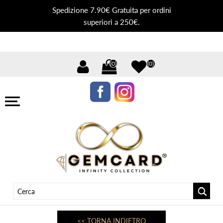
Spedizione 7.90€ Gratuita per ordini
superiori a 250€.
(0)
(0)
<< TORNA INDIETRO