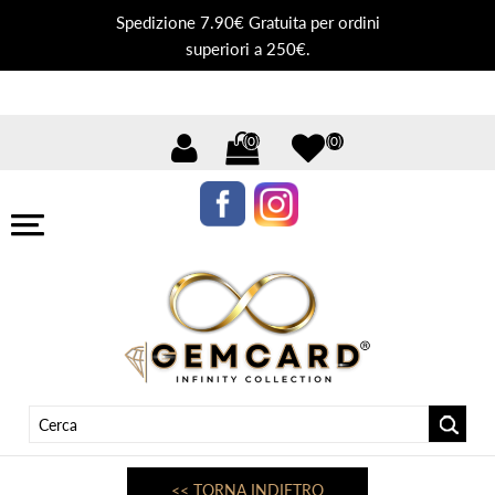
Spedizione 7.90€ Gratuita per ordini
superiori a 250€.
(0)
(0)
<< TORNA INDIETRO