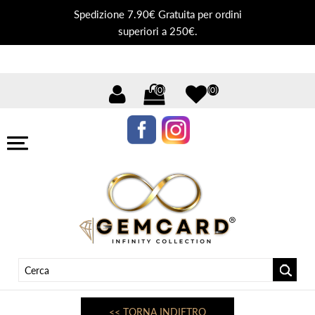
Spedizione 7.90€ Gratuita per ordini
superiori a 250€.
(0)
(0)
<< TORNA INDIETRO