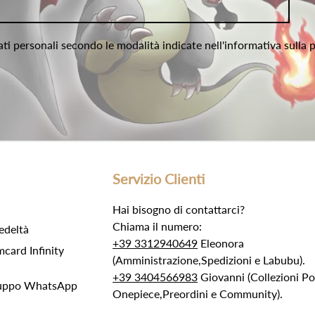
ati personali secondo le modalità indicate nell'informativa sulla 
Servizio Clienti
Hai bisogno di contattarci?
Chiama il numero:
edeltà
+39 3312940649
Eleonora
ard Infinity
(Amministrazione,Spedizioni e Labubu).
+39 3404566983
Giovanni (Collezioni 
Gruppo WhatsApp
Onepiece,Preordini e Community).