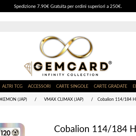
Spedizione 7.90€ Gratuita per ordini superiori a 250€.
ALTRI TCG
ACCESSORI
CARTE SINGOLE
CARTE GRADATE
E
OKEMON (JAP)
/
VMAX CLIMAX (JAP)
/
Cobalion 114/184 Ho
Cobalion 114/184 Ho