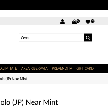
(0)
(0)
D.LIMITATE
AREA RISERVATA
PREVENDITA
GIFT CARD
lo (JP) Near Mint
lo (JP) Near Mint