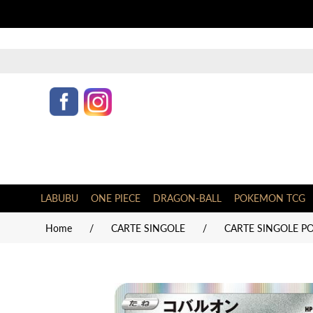
LABUBU
ONE PIECE
DRAGON-BALL
POKEMON TCG
Home
/
CARTE SINGOLE
/
CARTE SINGOLE P