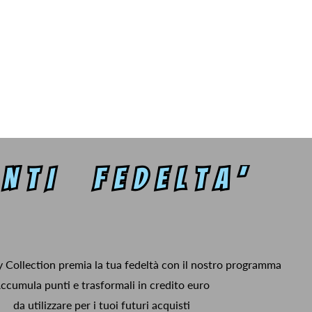
y Collection premia la tua fedeltà con il nostro programma
ccumula punti e trasformali in credito euro
da utilizzare per i tuoi futuri acquisti