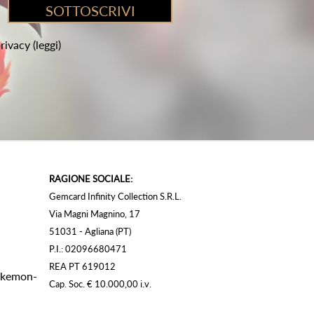
privacy
(leggi)
RAGIONE SOCIALE:
Gemcard Infinity Collection S.R.L.
Via Magni Magnino, 17
51031 - Agliana (PT)
P.I.: 02096680471
REA PT 619012
Pokemon-
Cap. Soc. € 10.000,00 i.v.