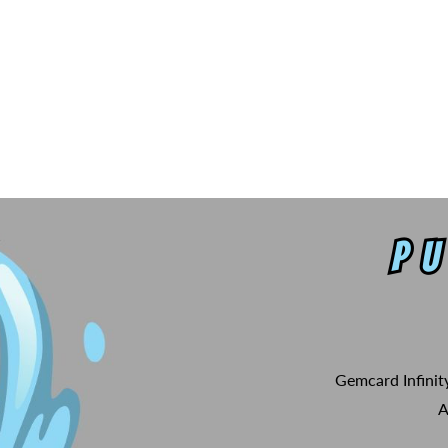
Gemcard Infinit
A