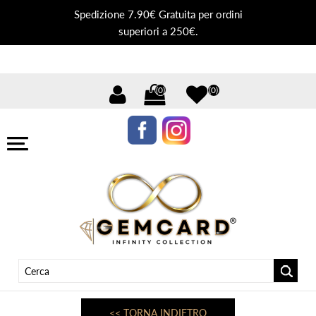
Spedizione 7.90€ Gratuita per ordini
superiori a 250€.
(0)
(0)
<< TORNA INDIETRO