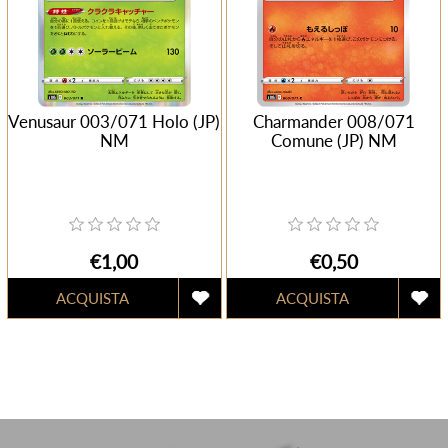
Venusaur 003/071 Holo (JP)
Charmander 008/071
NM
Comune (JP) NM
€1,00
€0,50