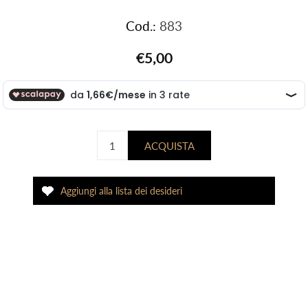
Cod.:
883
€5,00