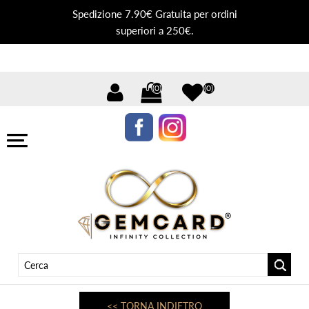
Spedizione 7.90€ Gratuita per ordini
superiori a 250€.
(0)
(0)
<< TORNA INDIETRO